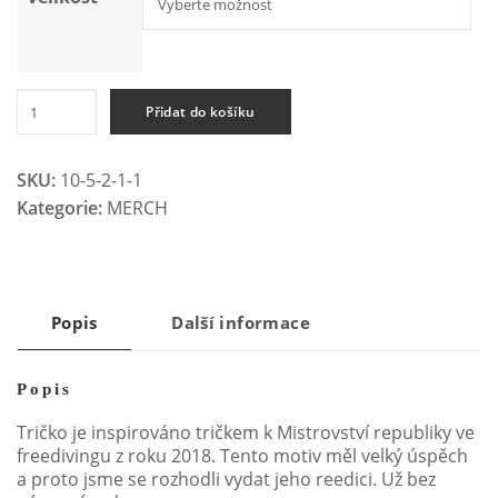
Tričko
Alternative:
Přidat do košíku
Freediving
is
a
SKU:
10-5-2-1-1
lifestyle
Kategorie:
MERCH
pánské
množství
Popis
Další informace
Popis
Tričko je inspirováno tričkem k Mistrovství republiky ve
freedivingu z roku 2018. Tento motiv měl velký úspěch
a proto jsme se rozhodli vydat jeho reedici. Už bez