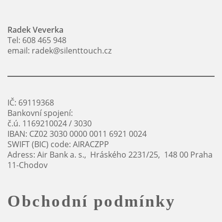
stránce
produktu
produktu
Radek Veverka
Tel: 608 465 948
email: radek@silenttouch.cz
IČ: 69119368
Bankovní spojení:
č.ú. 1169210024 / 3030
IBAN: CZ02 3030 0000 0011 6921 0024
SWIFT (BIC) code: AIRACZPP
Adress: Air Bank a. s., Hráského 2231/25, 148 00 Praha
11-Chodov
Obchodní podmínky