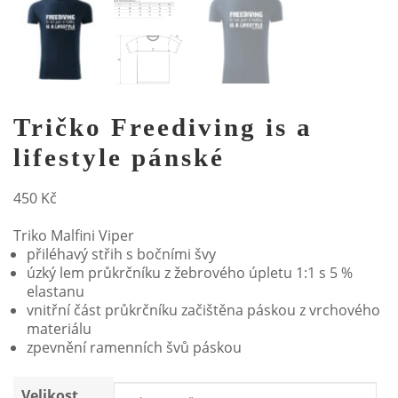
Tričko Freediving is a
lifestyle pánské
450
Kč
Triko Malfini Viper
přiléhavý střih s bočními švy
úzký lem průkrčníku z žebrového úpletu 1:1 s 5 %
elastanu
vnitřní část průkrčníku začištěna páskou z vrchového
materiálu
zpevnění ramenních švů páskou
Velikost