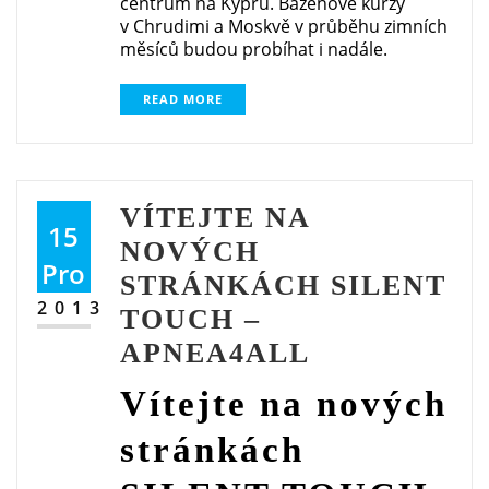
centrum na Kypru. Bazénové kurzy
v Chrudimi a Moskvě v průběhu zimních
měsíců budou probíhat i nadále.
READ MORE
VÍTEJTE NA
15
NOVÝCH
Pro
STRÁNKÁCH SILENT
2013
TOUCH –
APNEA4ALL
Vítejte na nových
stránkách