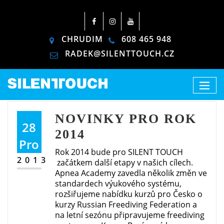
CHRUDIM
608 465 948
RADEK@SILENTTOUCH.CZ
NOVINKY PRO ROK
28
2014
Pro
Rok 2014 bude pro SILENT TOUCH
2013
začátkem další etapy v našich cílech.
Apnea Academy zavedla několik změn ve
standardech výukového systému,
rozšiřujeme nabídku kurzů pro Česko o
kurzy Russian Freediving Federation a
na letní sezónu připravujeme freediving