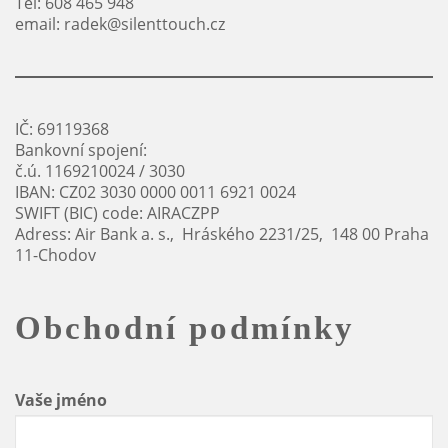
Tel: 608 465 948
email: radek@silenttouch.cz
IČ: 69119368
Bankovní spojení:
č.ú. 1169210024 / 3030
IBAN: CZ02 3030 0000 0011 6921 0024
SWIFT (BIC) code: AIRACZPP
Adress: Air Bank a. s., Hráského 2231/25, 148 00 Praha
11-Chodov
Obchodní podmínky
Vaše jméno