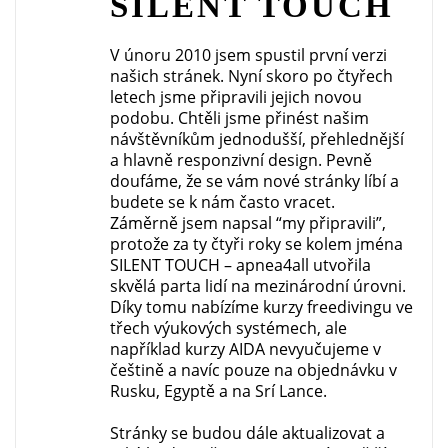
SILENT TOUCH
V únoru 2010 jsem spustil první verzi
našich stránek. Nyní skoro po čtyřech
letech jsme připravili jejich novou
podobu. Chtěli jsme přinést našim
návštěvníkům jednodušší, přehlednější
a hlavně responzivní design. Pevně
doufáme, že se vám nové stránky líbí a
budete se k nám často vracet.
Záměrně jsem napsal “my připravili”,
protože za ty čtyři roky se kolem jména
SILENT TOUCH – apnea4all utvořila
skvělá parta lidí na mezinárodní úrovni.
Díky tomu nabízíme kurzy freedivingu ve
třech výukových systémech, ale
například kurzy AIDA nevyučujeme v
češtině a navíc pouze na objednávku v
Rusku, Egyptě a na Srí Lance.
Stránky se budou dále aktualizovat a