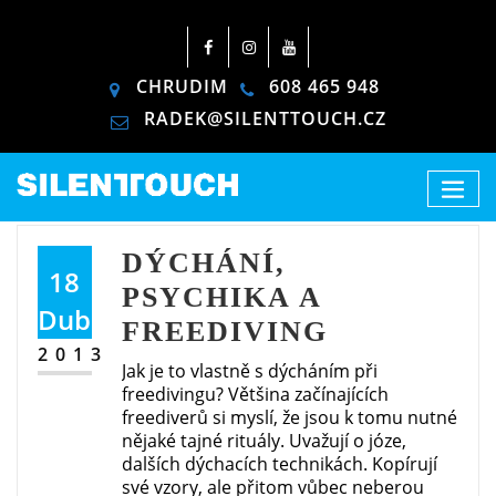
CHRUDIM
608 465 948
RADEK@SILENTTOUCH.CZ
DÝCHÁNÍ,
18
PSYCHIKA A
Dub
FREEDIVING
2013
Jak je to vlastně s dýcháním při
freedivingu? Většina začínajících
freediverů si myslí, že jsou k tomu nutné
nějaké tajné rituály. Uvažují o józe,
dalších dýchacích technikách. Kopírují
své vzory, ale přitom vůbec neberou