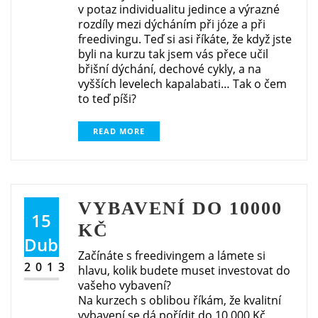
v potaz individualitu jedince a výrazné
rozdíly mezi dýcháním při józe a při
freedivingu. Teď si asi říkáte, že když jste
byli na kurzu tak jsem vás přece učil
břišní dýchání, dechové cykly, a na
vyšších levelech kapalabati… Tak o čem
to teď píši?
READ MORE
VYBAVENÍ DO 10000
15
KČ
Dub
Začínáte s freedivingem a lámete si
2013
hlavu, kolik budete muset investovat do
vašeho vybavení?
Na kurzech s oblibou říkám, že kvalitní
vybavení se dá pořídit do 10 000 Kč,