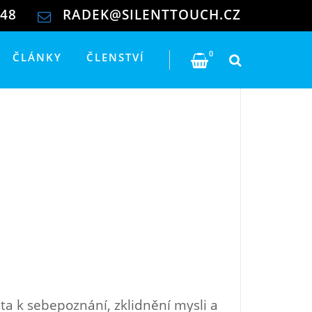
948
RADEK@SILENTTOUCH.CZ
0
ČLÁNKY
ČLENSTVÍ
ta k sebepoznání, zklidnění mysli a