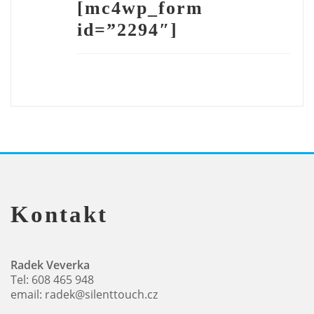
[mc4wp_form
id=”2294″]
Kontakt
Radek Veverka
Tel: 608 465 948
email: radek@silenttouch.cz