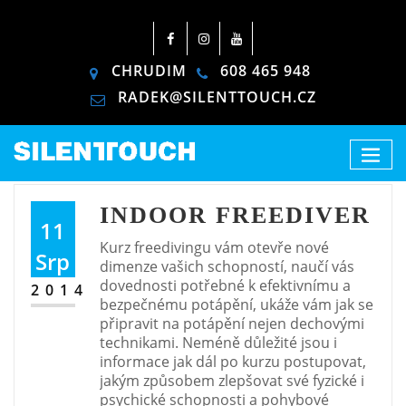
CHRUDIM
608 465 948
RADEK@SILENTTOUCH.CZ
INDOOR FREEDIVER
11
Kurz freedivingu vám otevře nové
Srp
dimenze vašich schopností, naučí vás
dovednosti potřebné k efektivnímu a
2014
bezpečnému potápění, ukáže vám jak se
připravit na potápění nejen dechovými
technikami. Neméně důležité jsou i
informace jak dál po kurzu postupovat,
jakým způsobem zlepšovat své fyzické i
psychické schopnosti a pohybové