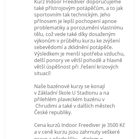
Kurz Indoor Freediver doporučujeme
také přístrojovým potápěčům, a to jak
sportovním tak technickým. Jeho
přínosem je lepší pochopení apnoe
problematiky a porozumění vlastnímu
tělu, což vede také díky dosaženým
výkonům v průběhu kurzu ke zvýšení
sebevědomí a zklidnění potápěče.
Výsledkem je menší spotřeba vzduchu,
delší ponory ve větší pohodě a hlavně
větší úspěšnost při .řešení krizových
situací!
Naše bazénové kurzy se konají
v Základní škole U Stadionu a na
přilehlém plaveckém bazénu v
Chrudimi a také v dalších městech
České republiky.
Cena kurzů Indoor Freediver je 3500 Kč
a v ceně kurzu jsou zahrnuty
veškeré
praxe a přednášky,
diplom o