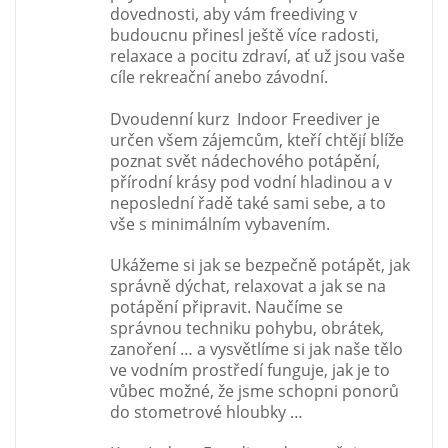
dovednosti, aby vám freediving v
budoucnu přinesl ještě více radosti,
relaxace a pocitu zdraví, ať už jsou vaše
cíle rekreační anebo závodní.
Dvoudenní kurz Indoor Freediver je
určen všem zájemcům, kteří chtějí blíže
poznat svět nádechového potápění,
přírodní krásy pod vodní hladinou a v
neposlední řadě také sami sebe, a to
vše s minimálním vybavením.
Ukážeme si jak se bezpečně potápět, jak
správně dýchat, relaxovat a jak se na
potápění připravit. Naučíme se
správnou techniku pohybu, obrátek,
zanoření … a vysvětlíme si jak naše tělo
ve vodním prostředí funguje, jak je to
vůbec možné, že jsme schopni ponorů
do stometrové hloubky …